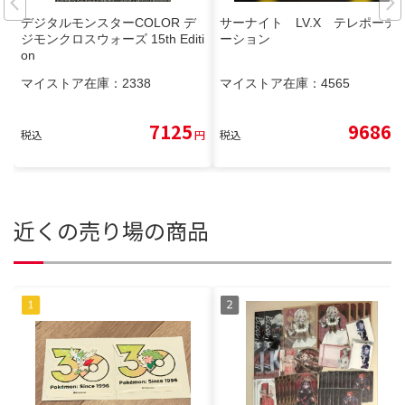
デジタルモンスターCOLOR デ
サーナイト LV.X テレポーテ
ジモンクロスウォーズ 15th Editi
ーション
on
マイストア在庫：
2338
マイストア在庫：
4565
7125
9686
税込
円
税込
円
近くの売り場の商品