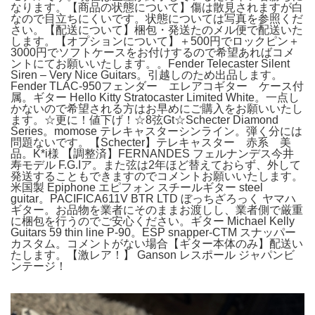
なります。【商品の状態について】傷は散見されますが白
なので目立ちにくいです。状態については写真を参照くだ
さい。【配送について】梱包・発送たのメル便で配送いた
します。【オプションについて】＋500円でロックピン＋
3000円でソフトケースをお付けするので希望あればコメ
ントにてお願いいたします。。Fender Telecaster Silent
Siren – Very Nice Guitars。引越しのため出品します。
Fender TLAC-950フェンダー エレアコギター ケース付
属。ギター Hello Kitty Stratocaster Limited White。一点し
かないので希望される方はお早めにご購入をお願いいたし
ます。☆更に！値下げ！☆8弦Gt☆Schecter Diamond
Series。momose テレキャスターシンライン。弾く分には
問題ないです。【Schecter】テレキャスター 赤系 美
品。K*i様 【調整済】FERNANDES フェルナンデス今井
寿モデル F.G.Iア。また弦は2年ほど替えておらず、外して
発送することもできますのでコメントお願いいたします。
米国製 Epiphone エピフォン スチールギター steel
guitar。PACIFICA611V BTR LTD ぼっちざろっく ヤマハ
ギター。お品物を業者にそのままお渡しし、業者側で厳重
に梱包を行うのでご安心ください。ギター Michael Kelly
Guitars 59 thin line P-90。ESP snapper-CTM スナッパー
カスタム。コメントがない場合【ギター本体のみ】配送い
たします。【激レア！】 Ganson レスポール ジャパンビ
ンテージ！