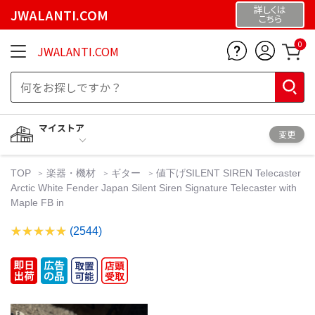
詳しくは
JWALANTI.COM
こちら
0
JWALANTI.COM
マイストア
変更
TOP
楽器・機材
ギター
値下げSILENT SIREN Telecaster
Arctic White Fender Japan Silent Siren Signature Telecaster with
Maple FB in
(2544)