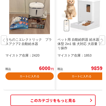
うちのこエレクトリック プラ
ペット用 自動給餌器 給水器 一
スアクア2 自動給水器
体型 2in1 猫 犬対応 大容量 アプ
リ操作
マイストア在庫：
2420
マイストア在庫：
1853
6000
9859
税込
円
税込
円
カートに入れる
カートに入れる
このカテゴリをもっと見る