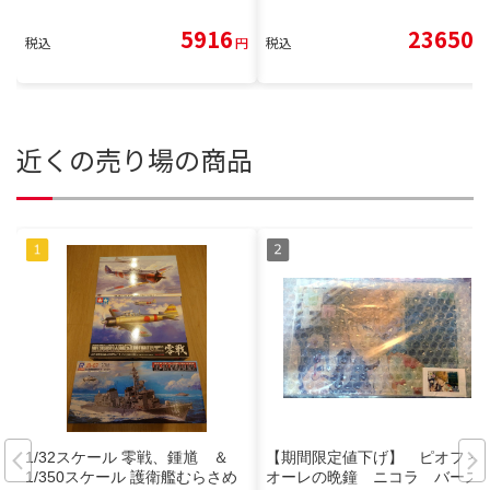
5916
23650
税込
円
税込
円
近くの売り場の商品
1/32スケール 零戦、鍾馗 ＆
【期間限定値下げ】 ピオフィ
1/350スケール 護衛艦むらさめ
オーレの晩鐘 ニコラ バース