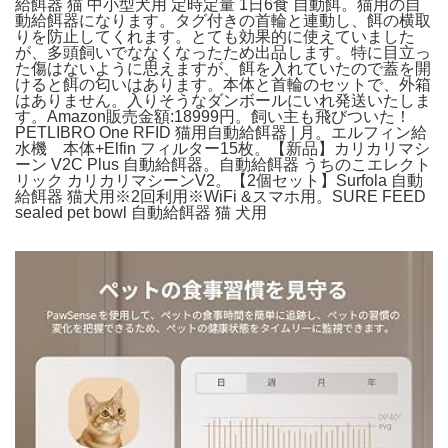
給餌器 猫 中小型犬用 定時定量 1日6食 自動餌。猫用の自
動給餌器になります。タグ付きの首輪と連動し、餌の横取
りを防止してくれます。とても効果的に使えていました
が、多頭飼いでななくなったため出品します。特に目立っ
た傷はないように思えますが、餌を入れていたので蓋を開
けると餌の匂いはあります。本体と首輪のセットで、外箱
はありません。入りそうなダンボールにいれ発送いたしま
す。Amazon販売金額:18999円。飼い主も飛びついた！
PETLIBRO One RFID 猫用自動給餌器 | 月。エルフィン給
水機 本体+Elfin フィルター15枚。【新品】カリカリマシ
ーン V2C Plus 自動給餌器。自動給餌器 うちのこエレクト
リック カリカリマシーンV2。【2個セット】Surfola 自動
給餌器 猫犬用※2回利用※WiFi &スマホ用。SURE FEED
sealed pet bowl 自動給餌器 猫 犬用