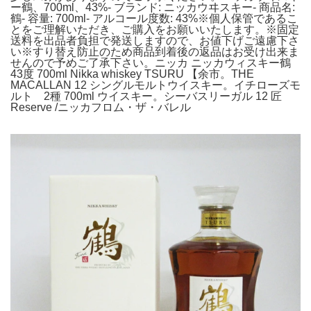
ー鶴、700ml、43%- ブランド: ニッカウヰスキー- 商品名:
鶴- 容量: 700ml- アルコール度数: 43%※個人保管であるこ
とをご理解いただき、ご購入をお願いいたします。※固定
送料を出品者負担で発送しますので、お値下げご遠慮下さ
い※すり替え防止のため商品到着後の返品はお受け出来ま
せんので予めご了承下さい。ニッカ ニッカウィスキー鶴
43度 700ml Nikka whiskey TSURU 【余市。THE
MACALLAN 12 シングルモルトウイスキー。イチローズモ
ルト 2種 700ml ウイスキー。シーバスリーガル 12 匠
Reserve /ニッカフロム・ザ・バレル