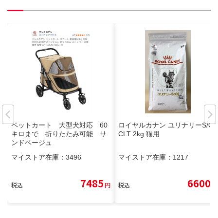
ペットカート 大型犬対応 60
ロイヤルカナン ユリナリーS/O+
キロまで 折りたたみ可能 サ
CLT 2kg 猫用
ンドベージュ
マイストア在庫：
3496
マイストア在庫：
1217
7485
6600
税込
円
税込
円