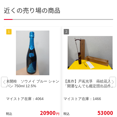
近くの売り場の商品
未開栓 ソウメイ ブルー シャン
【真作】戸嶌光孚 蒔絵花入
パン 750ml 12.5%
「開運なんでも鑑定団出品作」
マイストア在庫：
4064
マイストア在庫：
1466
20900
53000
税込
円
税込
円