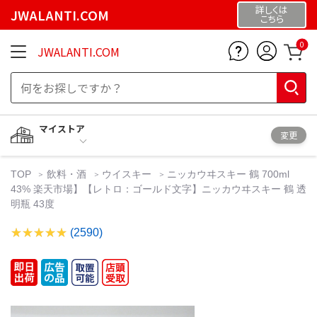
詳しくは
JWALANTI.COM
こちら
0
JWALANTI.COM
マイストア
変更
TOP
飲料・酒
ウイスキー
ニッカウヰスキー 鶴 700ml
43% 楽天市場】【レトロ：ゴールド文字】ニッカウヰスキー 鶴 透
明瓶 43度
(2590)