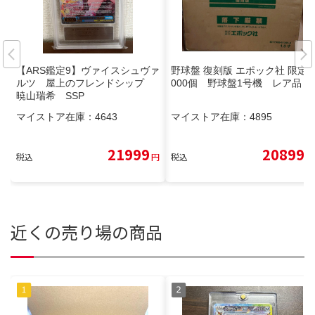
【ARS鑑定9】ヴァイスシュヴァ
野球盤 復刻版 エポック社 限定2
ルツ 屋上のフレンドシップ
000個 野球盤1号機 レア品
暁山瑞希 SSP
マイストア在庫：
4643
マイストア在庫：
4895
21999
20899
税込
円
税込
円
近くの売り場の商品