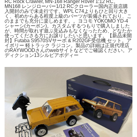
RC Rock Crawler, MN-168 Ranger Rover 1:12 RC。
MN168 レンジローバー1/12 RCクローラー国内正規店購
入開封のみで未走行です。WPL C74よりもひと回り大き
く、初めからある程度上級のパーツが装備されており、こ
のままでも充分に楽しめます。。ヨコモ YOKOMO YD-4
シャーシ(カーボン)。カスタムするつもりで購入しました
が、時間が取れず遊ぶ見込みもなくなったため、どなたか
使ってくださる方にお譲りしたいと思います。【新品未開
封】Futaba S9570SVサーボ & R202GF受信機 セット。ア
イボリー 軽トラック ラジコン。製品の詳細は正規代理店
のRAYWOODさんのwebサイトなどでご確認ください。ア
ディクション13シルビアボディー