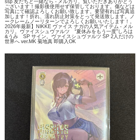
ssp 友だちと一緒なら - メルカリ。覧いただきありがとう
ございます！撮影後使用せず保管しております。傷などは
写真にて確認よろしくお願い致します。要望有れば写真追
加します！折れ、濡れ防止対策をとって発送致します。ノ
ークレームノーリターンでよろしくお願いいたします！。
2026年最新】NIKKE ヴァイス ナガの人気アイテム - メル
カリ。ヴァイスシュヴァルツ “夏休みをもう一度”しろは
&うみ SP サイン。ヴァイスシュヴァルツ SP 2人だけの
世界へ ver.MK 菊地真 即購入OK