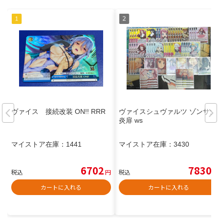
ヴァイス 接続改装 ON!! RRR
ヴァイスシュヴァルツ ゾンサガ
炎扉 ws
マイストア在庫：
1441
マイストア在庫：
3430
6702
7830
税込
円
税込
円
カートに入れる
カートに入れる