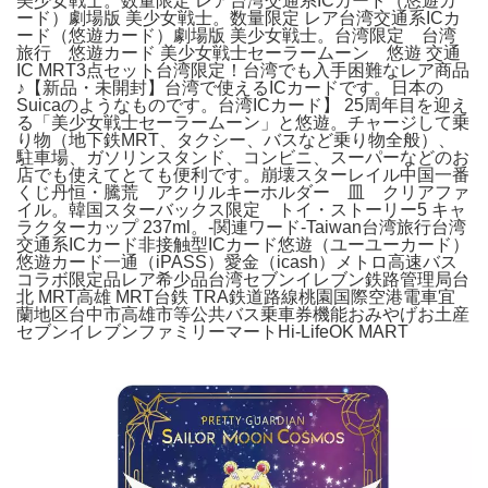
美少女戦士。数量限定 レア台湾交通系ICカード（悠遊カ
ード）劇場版 美少女戦士。数量限定 レア台湾交通系ICカ
ード（悠遊カード）劇場版 美少女戦士。台湾限定 台湾
旅行 悠遊カード 美少女戦士セーラームーン 悠遊 交通
IC MRT3点セット台湾限定！台湾でも入手困難なレア商品
♪【新品・未開封】台湾で使えるICカードです。日本の
Suicaのようなものです。台湾ICカード】 25周年目を迎え
る「美少女戦士セーラームーン」と悠遊。チャージして乗
り物（地下鉄MRT、タクシー、バスなど乗り物全般）、
駐車場、ガソリンスタンド、コンビニ、スーパーなどのお
店でも使えてとても便利です。崩壊スターレイル中国一番
くじ丹恒・騰荒 アクリルキーホルダー 皿 クリアファ
イル。韓国スターバックス限定 トイ・ストーリー5 キャ
ラクターカップ 237ml。-関連ワード-Taiwan台湾旅行台湾
交通系ICカード非接触型ICカード悠遊（ユーユーカード）
悠遊カード一通（iPASS）愛金（icash）メトロ高速バス
コラボ限定品レア希少品台湾セブンイレブン鉄路管理局台
北 MRT高雄 MRT台鉄 TRA鉄道路線桃園国際空港電車宜
蘭地区台中市高雄市等公共バス乗車券機能おみやげお土産
セブンイレブンファミリーマートHi-LifeOK MART