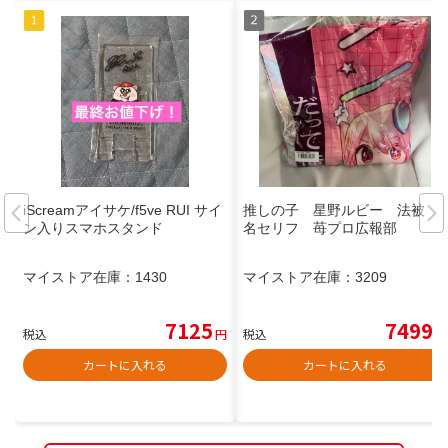
iScreamアイサケ/f5ve RUI サイ
推しの子 星野ルビー 法被
ン入りスマホスタンド
名セリフ 苺プロ広報部
マイストア在庫：
1430
マイストア在庫：
3209
7125
7499
税込
円
税込
円
カートに入れる
カートに入れる