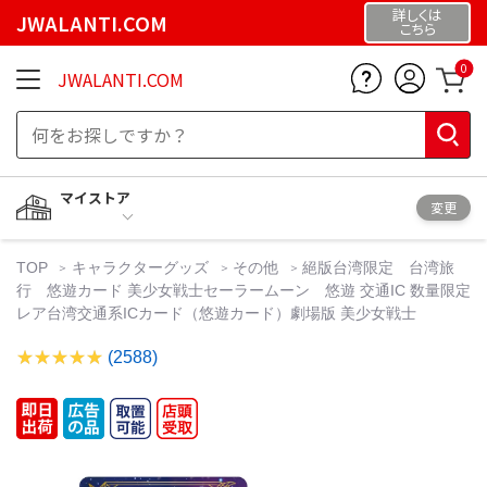
詳しくは
JWALANTI.COM
こちら
0
JWALANTI.COM
マイストア
変更
TOP
キャラクターグッズ
その他
絕版台湾限定 台湾旅
行 悠遊カード 美少女戦士セーラームーン 悠遊 交通IC 数量限定
レア台湾交通系ICカード（悠遊カード）劇場版 美少女戦士
(2588)