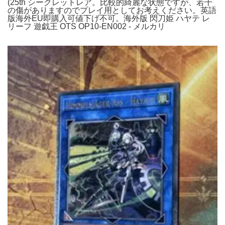
(25th シークレットレア。比較的綺麗な状態ですが、若干
の傷がありますのでプレイ用としてお考えください。英語
版海外EU即購入可値下げ不可。海外版 閃刀姫 ハヤテ レ
リーフ 遊戯王 OTS OP10-EN002 - メルカリ