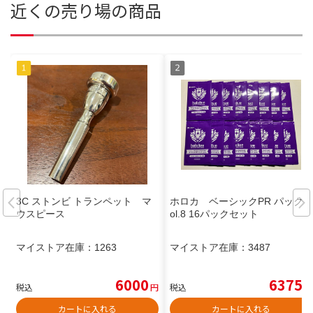
近くの売り場の商品
3C ストンビ トランペット マ
ホロカ ベーシックPR パック v
ウスピース
ol.8 16パックセット
マイストア在庫：
1263
マイストア在庫：
3487
6000
6375
税込
円
税込
円
カートに入れる
カートに入れる