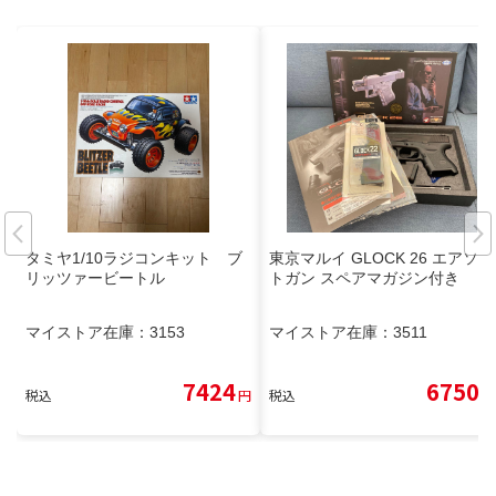
タミヤ1/10ラジコンキット ブ
東京マルイ GLOCK 26 エアソフ
リッツァービートル
トガン スペアマガジン付き
マイストア在庫：
3153
マイストア在庫：
3511
7424
6750
税込
円
税込
円