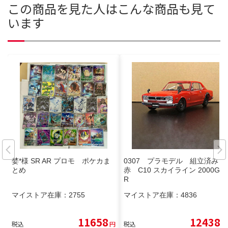
この商品を見た人はこんな商品も見て
います
婪*様 SR AR プロモ ポケカま
0307 プラモデル 組立済み
とめ
赤 C10 スカイライン 2000GT-
R
マイストア在庫：
2755
マイストア在庫：
4836
11658
12438
税込
円
税込
円