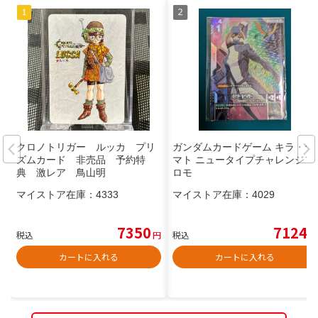
クロノトリガー ルッカ プリ
ガンダムカードゲーム キラ・ヤ
ズムカード 非売品 予約特
マト ニュータイプチャレンジプ
典 激レア 鳥山明
ロモ
マイストア在庫：
4333
マイストア在庫：
4029
7350
7124
税込
円
税込
円
カートに入れる
カートに入れる