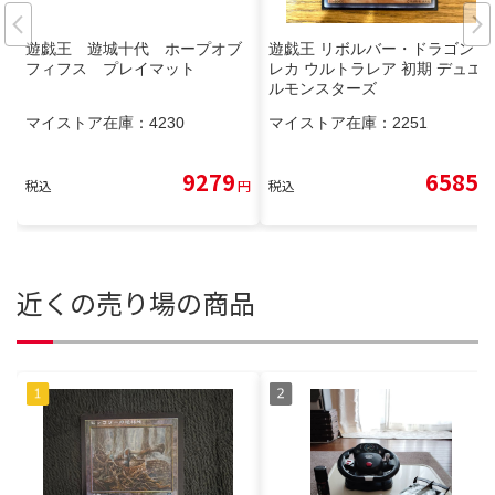
遊戯王 遊城十代 ホープオブ
遊戯王 リボルバー・ドラゴン ト
フィフス プレイマット
レカ ウルトラレア 初期 デュエ
ルモンスターズ
マイストア在庫：
4230
マイストア在庫：
2251
9279
6585
税込
円
税込
円
近くの売り場の商品