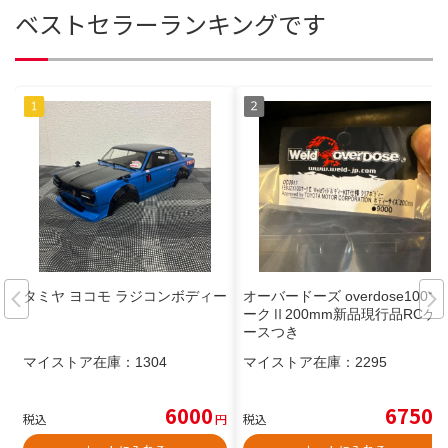
ベストセラーランキングです
タミヤ ヨコモ ラジコンボディー
オーバードーズ overdose100マ
ークⅡ200mm新品現行品RCケ
ースつき
マイストア在庫：
1304
マイストア在庫：
2295
6000
6750
税込
円
税込
円