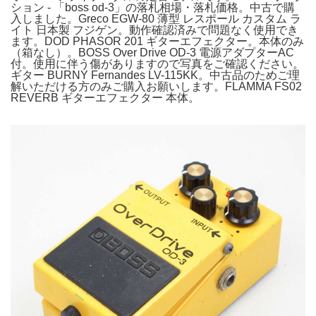
ション - 「boss od-3」の落札相場・落札価格。中古で購
入しました。Greco EGW-80 薄型 レスポール カスタム ラ
イト 日本製 フジゲン。動作確認済みで問題なく使用でき
ます。DOD PHASOR 201 ギターエフェクター。本体のみ
（箱なし）。BOSS Over Drive OD-3 電源アダプターAC
付。使用に伴う傷がありますので写真をご確認ください。
ギター BURNY Fernandes LV-115KK。中古品のためご理
解いただける方のみご購入お願いします。FLAMMA FS02
REVERB ギターエフェクター 本体。