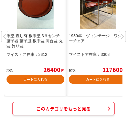
朱塗 直し有 根来塗 3６センチ
1980年 ヴィンテージ ワシリ
菓子器 菓子皿 根来盆 高台盆 丸
ーチェア
盆 飾り盆
マイストア在庫：
3612
マイストア在庫：
3303
26400
117600
税込
円
税込
円
カートに入れる
カートに入れる
このカテゴリをもっと見る