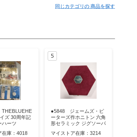
同じカテゴリの 商品を探す
THEBLUEHE
●5848 ジェームズ・ピ
サイズ 30周年記
ーターズ作ホニトン 六角
ーハーツ
形セラミック ジグソーパ
ズル猫
ア在庫：
4018
マイストア在庫：
3214