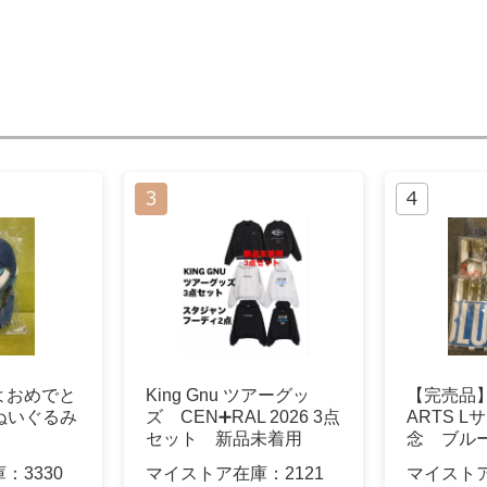
よおめでと
King Gnu ツアーグッ
【完売品】
んぬいぐるみ
ズ CEN➕RAL 2026 3点
ARTS L
セット 新品未着用
念 ブル
庫：
3330
マイストア在庫：
2121
マイスト