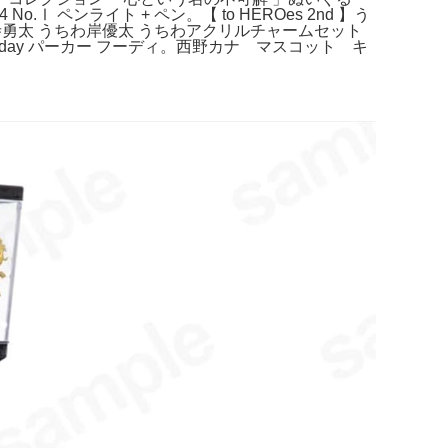
o.Ⅰ ペンライト + ペン。【 to HEROes 2nd 】う
宮寺勇太 うちわ岸優太 うちわアクリルチャームセット
day パーカー フーディ。西野カナ マスコット キ