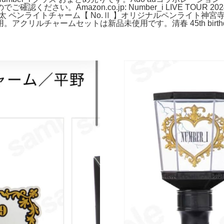
Amazon.co.jp: Number_i LIVE TOUR 2024 N
優太 ペンライトチャーム【 No.Ⅱ 】オリジナルペンライト神
クリルチャームセットは新品未使用です。清春 45th birth