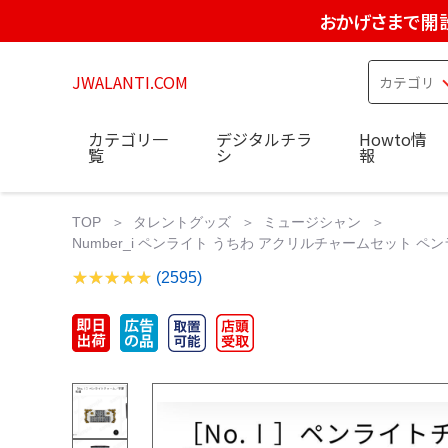
おかげさまで開設
JWALANTI.COM
カテゴリ一
デジタルチラ
Howto情
覧
シ
報
TOP
タレントグッズ
ミュージシャン
Number_i ペンライト うちわ アクリルチャームセット ペン
(2595)