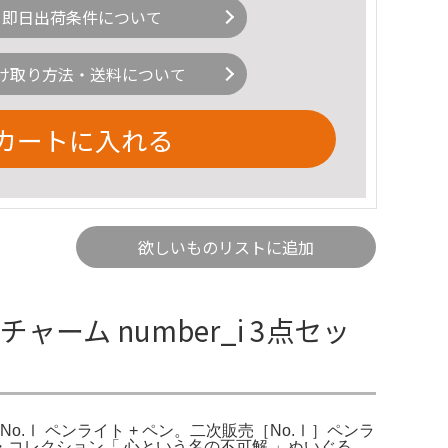
即日出荷条件について
け取り方法・送料について
カートに入れる
欲しいものリストに追加
ャーム number_i 3点セッ
2024 No.Ⅰ ペンライト + ペン。二次販売［No.Ⅰ］ペンラ
ーション・コレクション「 心という名の不可解 」ぬいぐる