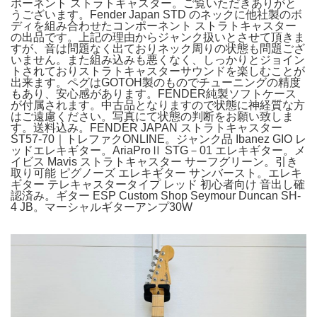
ポーネント ストラトキャスター。ご覧いただきありがと
うございます。Fender Japan STD のネックに他社製のボ
ディを組み合わせたコンポーネント ストラトキャスター
の出品です。上記の理由からジャンク扱いとさせて頂きま
すが、音は問題なく出ておりネック周りの状態も問題ござ
いません。また組み込みも悪くなく、しっかりとジョイン
トされておりストラトキャスターサウンドを楽しむことが
出来ます。ペグはGOTOH製のものでチューニングの精度
もあり、安心感があります。FENDER純製ソフトケース
が付属されます。中古品となりますので状態に神経質な方
はご遠慮ください。写真にて状態の判断をお願い致しま
す。送料込み。FENDER JAPAN ストラトキャスター
ST57-70｜トレファクONLINE。ジャンク品 Ibanez GIO レ
ッドエレキギター。AriaProⅡ STG－01 エレキギター。メ
イビス Mavis ストラトキャスター サーフグリーン。引き
取り可能 ピグノーズ エレキギター サンバースト。エレキ
ギター テレキャスタータイプ レッド 初心者向け 音出し確
認済み。ギター ESP Custom Shop Seymour Duncan SH-
4 JB。マーシャルギターアンプ30W