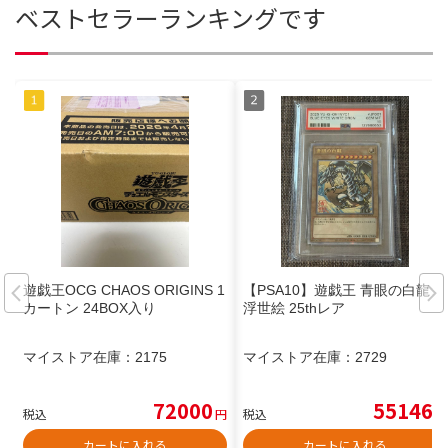
ベストセラーランキングです
遊戯王OCG CHAOS ORIGINS 1
【PSA10】遊戯王 青眼の白龍
カートン 24BOX入り
浮世絵 25thレア
マイストア在庫：
2175
マイストア在庫：
2729
72000
55146
税込
円
税込
円
カートに入れる
カートに入れる