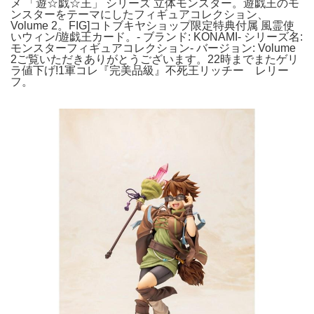
メ 「遊☆戯☆王」 シリーズ 立体モンスター。遊戯王のモ
ンスターをテーマにしたフィギュアコレクション、
Volume 2。FIG]コトブキヤショップ限定特典付属 風霊使
いウィン/遊戯王カード。- ブランド: KONAMI- シリーズ名:
モンスターフィギュアコレクション- バージョン: Volume
2ご覧いただきありがとうございます。22時までまたゲリ
ラ値下げ!1軍コレ『完美品級』不死王リッチー レリー
フ。