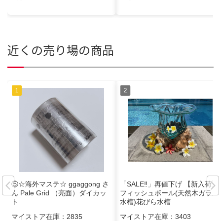
近くの売り場の商品
⑤☆海外マステ☆ ggaggong さ
「SALE‼️」再値下げ 【新入荷】
ん Pale Grid （亮面）ダイカッ
フィッシュボール(天然木ガラス
ト
水槽)花びら水槽
マイストア在庫：
2835
マイストア在庫：
3403