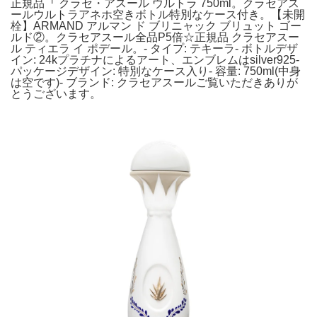
正規品『 クラセ・アスール ウルトラ 750ml。クラセアス
ールウルトラアネホ空きボトル特別なケース付き。【未開
栓】ARMAND アルマン ド ブリニャック ブリュット ゴー
ルド②。クラセアスール全品P5倍☆正規品 クラセアスー
ル ティエラ イ ポデール。- タイプ: テキーラ- ボトルデザ
イン: 24kプラチナによるアート、エンブレムはsilver925-
パッケージデザイン: 特別なケース入り- 容量: 750ml(中身
は空です)- ブランド: クラセアスールご覧いただきありが
とうございます。