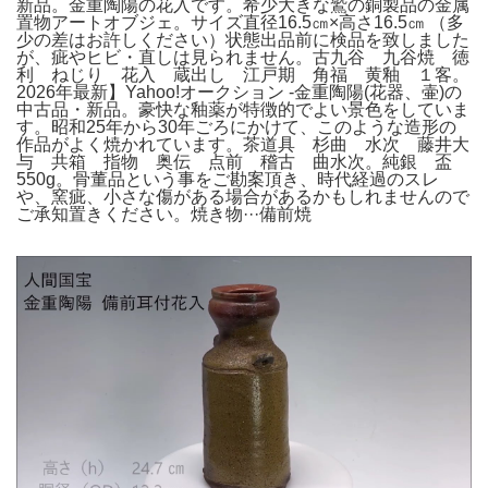
新品。金重陶陽の花入です。希少大きな鷲の銅製品の金属
置物アートオブジェ。サイズ直径16.5㎝×高さ16.5㎝ （多
少の差はお許しください）状態出品前に検品を致しました
が、疵やヒビ・直しは見られません。古九谷 九谷焼 徳
利 ねじり 花入 蔵出し 江戸期 角福 黄釉 １客。
2026年最新】Yahoo!オークション -金重陶陽(花器、壷)の
中古品・新品。豪快な釉薬が特徴的でよい景色をしていま
す。昭和25年から30年ごろにかけて、このような造形の
作品がよく焼かれています。茶道具 杉曲 水次 藤井大
与 共箱 指物 奥伝 点前 稽古 曲水次。純銀 盃
550g。骨董品という事をご勘案頂き、時代経過のスレ
や、窯疵、小さな傷がある場合があるかもしれませんので
ご承知置きください。焼き物···備前焼