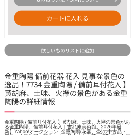
カートに入れる
欲しいものリストに追加
金重陶陽 備前花器 花入 見事な景色の
逸品！7734 金重陶陽 / 備前耳付花入 】
黄胡麻、土味、火襷の景色がある金重
陶陽の詳細情報
金重陶陽 / 備前耳付花入 】黄胡麻、土味、火襷の景色があ
る金重陶陽。備前耳付花入｜吉兆庵美術館。2026年最
新】Yahoo!オークション -金重陶陽(花器、壷)の中古品・