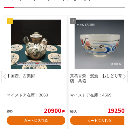
中国壺、古美術
真葛香斎 鴛鴦 おしどり茶
碗 共箱
マイストア在庫：
3069
マイストア在庫：
4569
20900
19250
税込
円
税込
円
カートに入れる
カートに入れる