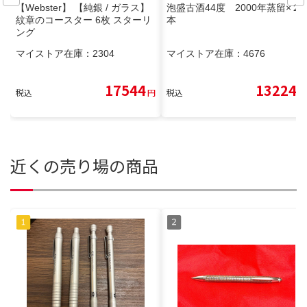
【Webster】 【純銀 / ガラス】
泡盛古酒44度 2000年蒸留×２
紋章のコースター 6枚 スターリ
本
ング
マイストア在庫：
2304
マイストア在庫：
4676
17544
13224
税込
円
税込
円
近くの売り場の商品