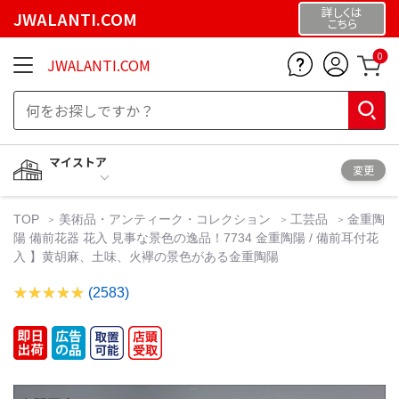
詳しくは
JWALANTI.COM
こちら
0
JWALANTI.COM
マイストア
変更
TOP
美術品・アンティーク・コレクション
工芸品
金重陶
陽 備前花器 花入 見事な景色の逸品！7734 金重陶陽 / 備前耳付花
入 】黄胡麻、土味、火襷の景色がある金重陶陽
(2583)