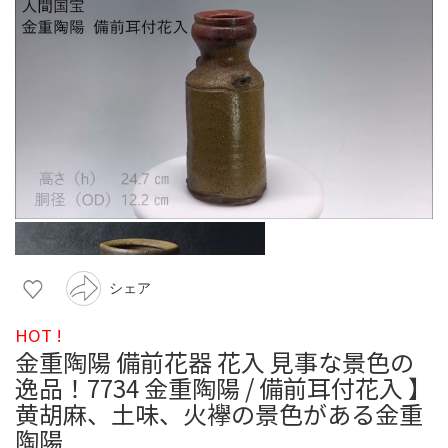
シェア
HOT !
金重陶陽 備前花器 花入 見事な景色の
逸品！7734 金重陶陽 / 備前耳付花入 】
黄胡麻、土味、火襷の景色がある金重
陶陽