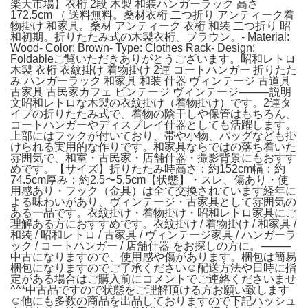
楽天市場】衣桁 2段 木製 和装ハンガーラック 高さ
172.5cm （ 送料無料。桑材衣桁 二つ折り アンティーク着
物掛け 和家具。桑材 アンティーク 衣桁 和装 二つ折り 昭
和初期。折りたたみ式の木製衣桁、ブラウン。- Material:
Wood- Color: Brown- Type: Clothes Rack- Design:
Foldableご覧いただきありがとうございます。昭和レトロ
木製 衣桁 衣紋掛け 着物掛け 2連 コートハンガー 折りたた
み ハンガーラック 和家具 和装 什器 ヴィンテージ 古道具
古家具 古民家カフェ ビンテージ ヴィンテージ⸻説明
文昭和レトロな木製の衣紋掛け（着物掛け）です。2連タ
イプの折りたたみ式で、着物の陰干しや保管はもちろん、
コートハンガーやディスプレイ什器としても活躍します。
上部にはフックが付いており、帯や小物、バッグなども掛
けられる実用的な作りです。和家具ならではの落ち着いた
雰囲気で、和室・古民家・店舗什器・撮影背景にもおすす
めです。【サイズ】折りたたみ時高さ：約152cm幅：約
74.5cm厚み：約2.5〜5.5cm【状態】・スレ、傷あり・使
用感あり・フック（金具）は全て交換されています経年に
よる味わいがあり、ヴィンテージ・古家具として雰囲気の
ある一品です。衣紋掛け・着物掛け・昭和レトロ家具にご
理解ある方におすすめです。衣紋掛け / 着物掛け / 和家具 /
和装 / 昭和レトロ / 古家具 / ヴィンテージ家具 / ハンガーラ
ック / コートハンガー / 店舗什器 をお探しの方に。⸻
中古になりますので、使用感や傷があります。梱包は簡易
梱包になりますのでご了承ください☺︎配送方法や日時に指
定がある場合はご購入前にコメントでご連絡くださいませ
^^*中古品ですので状態をご理解頂ける方お願い致します
☺︎他にも多数の商品を出品しておりますので下記ハッシュ