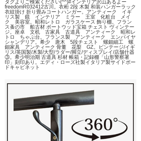
タグよりご検索ください(^^)#インテリア沢山あるよー
freedomR032412古川。衣桁 2段 木製 和装ハンガーラック
衣紋掛け 折り畳みコートハンガー。アンティーク イギ
リス製 鏡 インテリア ミラー 王室 化粧台 メイ
ク 美容室。昭和レトロ ガラスケース 飾り棚。フラン
ス蚤の市 船古材 ボートウッド宝箱 チェスト ヴィンテー
ジ。座卓 文机 古家具 古道具 アンティーク 昭和レ
トロ ちゃぶ台。フランス製 アンティーク エンパイヤ
シャンデリア。希少 唐木 5段チェスト 螺鈿細工 螺
鈿家具 アンティーク 骨董 花梨 GZ。ビンテージ/イギ
リス/英国製/木製/大型/ラダー/脚立/ディスプレイ/店舗什器
③。希少明治期 古道具 杉材 帳箱・記録棚「山形警察署
印」刻印あり。エディ・ローズ社製イタリア製サイドボー
ドキャビネット