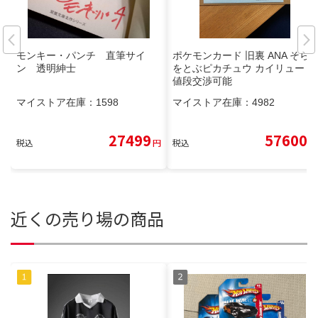
モンキー・パンチ 直筆サイ
ポケモンカード 旧裏 ANA そら
ン 透明紳士
をとぶピカチュウ カイリュー
値段交渉可能
マイストア在庫：
1598
マイストア在庫：
4982
27499
57600
税込
円
税込
円
近くの売り場の商品