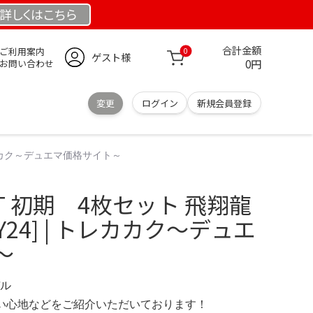
詳しくは
こちら
合計金額
ご利用案内
0
ゲスト様
0円
お問い合わせ
変更
ログイン
新規会員登録
 トレカカク～デュエマ価格サイト～
VT 初期 4枚セット 飛翔龍
1/Y24] | トレカカク～デュエ
～
デル
の使い心地などをご紹介いただいております！