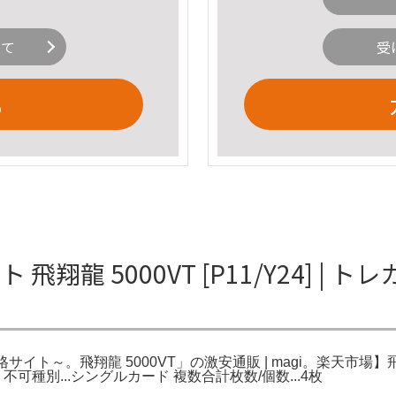
いて
受
る
ト 飛翔龍 5000VT [P11/Y24]
エマ価格サイト～。飛翔龍 5000VT」の激安通販 | magi。楽天市場】
り不可種別...シングルカード 複数合計枚数/個数...4枚