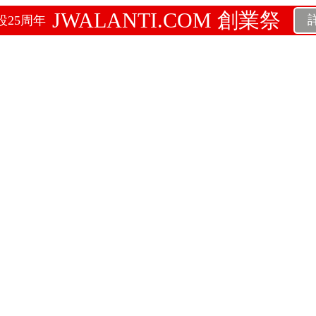
JWALANTI.COM 創業祭
25周年