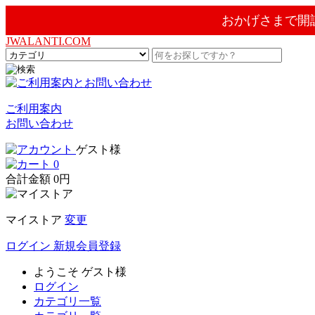
おかげさまで開設
JWALANTI.COM
ご利用案内
お問い合わせ
ゲスト様
0
合計金額
0円
マイストア
変更
ログイン
新規会員登録
ようこそ
ゲスト様
ログイン
カテゴリ一覧