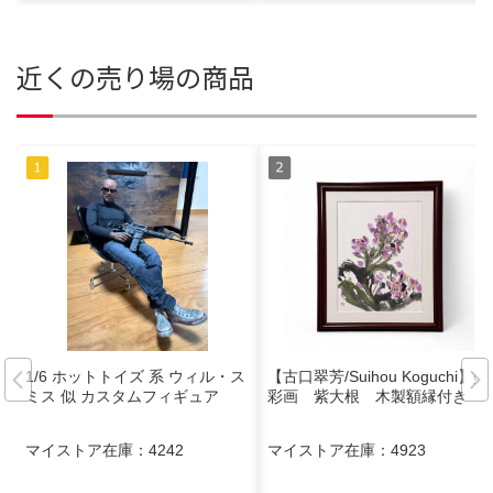
近くの売り場の商品
1/6 ホットトイズ 系 ウィル・ス
【古口翠芳/Suihou Koguchi】墨
ミス 似 カスタムフィギュア
彩画 紫大根 木製額縁付き
マイストア在庫：
4242
マイストア在庫：
4923