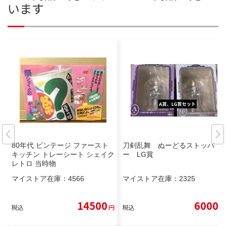
います
80年代 ビンテージ ファースト
刀剣乱舞 ぬーどるストッパ
キッチン トレーシート シェイク
ー LG賞
レトロ 当時物
マイストア在庫：
4566
マイストア在庫：
2325
14500
6000
税込
円
税込
円