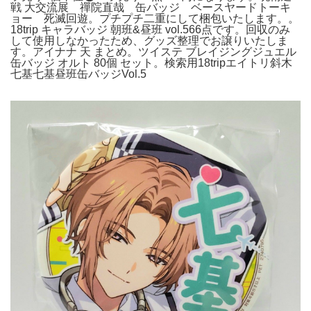
戦 大交流展 禪院直哉 缶バッジ ベースヤードトーキ
ョー 死滅回遊。プチプチ二重にして梱包いたします。。
18trip キャラバッジ 朝班&昼班 vol.566点です。回収のみ
して使用しなかったため、グッズ整理でお譲りいたしま
す。アイナナ 天 まとめ。ツイステ ブレイジングジュエル
缶バッジ オルト 80個 セット。検索用18tripエイトリ斜木
七基七基昼班缶バッジVol.5