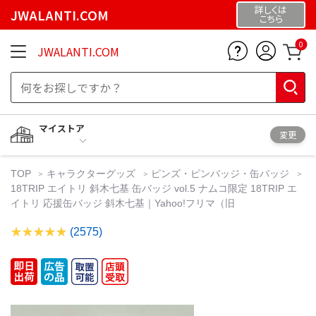
詳しくは
JWALANTI.COM
こちら
0
JWALANTI.COM
マイストア
変更
TOP
キャラクターグッズ
ピンズ・ピンバッジ・缶バッジ
18TRIP エイトリ 斜木七基 缶バッジ vol.5 ナムコ限定 18TRIP エ
イトリ 応援缶バッジ 斜木七基｜Yahoo!フリマ（旧
(2575)