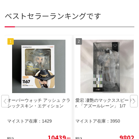
ベストセラーランキングです
オーバーウォッチ アッシュ クラ
愛宕 凄艶のマックススピードVe
シックスキン・エディション
r. 「アズールレーン」 1/7
マイストア在庫：
1429
マイストア在庫：
3950
10439
9802
税込
円
税込
円