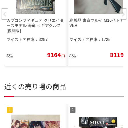
カプコンフィギュア クリエイタ
絶版品 東京マルイ M16ベトナム
ーズモデル 海竜 ラギアクルス
VER
[復刻版]
マイストア在庫：
3287
マイストア在庫：
1725
9164
8119
税込
円
税込
円
近くの売り場の商品