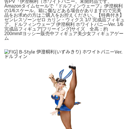
告PV『伊澄桐利（ホワイトバニー。未開封品です。
Amazonタイムセールで『ドルフィンウェーブ』伊澄桐利
の1/6スケール。箱に傷などある場合がありますので完美
品をお求めの方はご購入をお控えください。【特典付き】
ゼンレスゾーンゼロ カリン・ウィクス 1/7 完成品フィギュ
ア。ドルフィンウェーブ 伊澄桐利 ホワイトバニ―Ver. 1/6
完成品フィギュア[フリーイング]サイズ 全高：約
200mm#ヨッシー販売中フィギュア美少女フィギュアゲー
ム