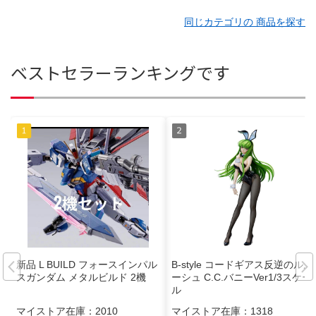
同じカテゴリの 商品を探す
ベストセラーランキングです
新品 L BUILD フォースインパル
B-style コードギアス反逆のルル
スガンダム メタルビルド 2機
ーシュ C.C.バニーVer1/3スケー
ル
マイストア在庫：
2010
マイストア在庫：
1318