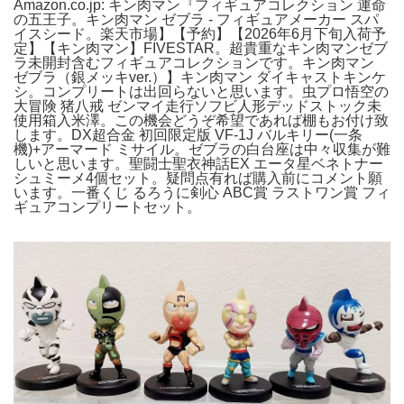
Amazon.co.jp: キン肉マン『フィギュアコレクション 運命
の五王子。キン肉マン ゼブラ - フィギュアメーカー スパ
イスシード。楽天市場】【予約】【2026年6月下旬入荷予
定】【キン肉マン】FIVESTAR。超貴重なキン肉マンゼブ
ラ未開封含むフィギュアコレクションです。キン肉マン
ゼブラ（銀メッキver.）】キン肉マン ダイキャストキンケ
シ。コンプリートは出回らないと思います。虫プロ悟空の
大冒険 猪八戒 ゼンマイ走行ソフビ人形デッドストック未
使用箱入米澤。この機会どうぞ希望であれば棚もお付け致
します。DX超合金 初回限定版 VF-1J バルキリー(一条
機)+アーマード ミサイル。ゼブラの白台座は中々収集が難
しいと思います。聖闘士聖衣神話EX エータ星ベネトナー
シュミーメ4個セット。疑問点有れば購入前にコメント願
います。一番くじ るろうに剣心 ABC賞 ラストワン賞 フィ
ギュアコンプリートセット。