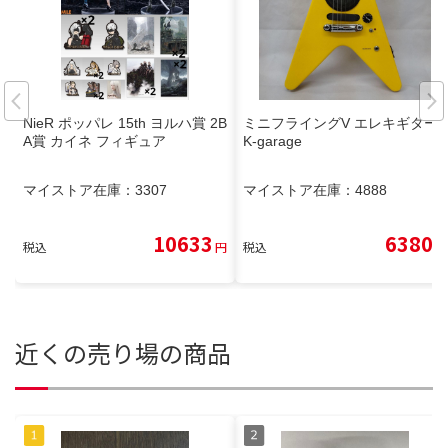
NieR ポッパレ 15th ヨルハ賞 2B
ミニフライングV エレキギター
A賞 カイネ フィギュア
K-garage
マイストア在庫：
3307
マイストア在庫：
4888
10633
6380
税込
円
税込
円
近くの売り場の商品