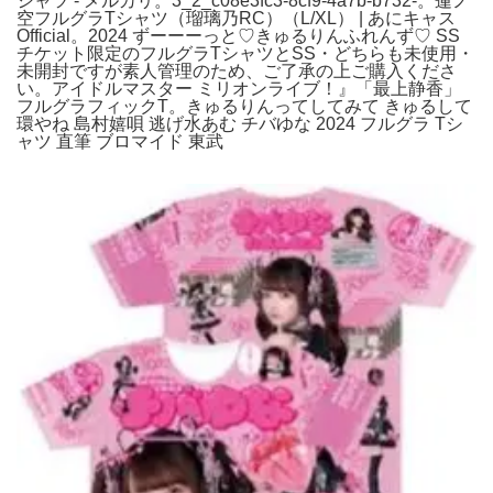
シャツ - メルカリ。3_2_c08e3fc3-8cf9-4a7b-b732-。蓮ノ
空フルグラTシャツ（瑠璃乃RC）（L/XL） | あにキャス
Official。2024 ずーーーっと♡きゅるりんふれんず♡ SS
チケット限定のフルグラTシャツとSS・どちらも未使用・
未開封ですが素人管理のため、ご了承の上ご購入くださ
い。アイドルマスター ミリオンライブ！』「最上静香」
フルグラフィックT。きゅるりんってしてみて きゅるして
環やね 島村嬉唄 逃げ水あむ チバゆな 2024 フルグラ Tシ
ャツ 直筆 ブロマイド 東武