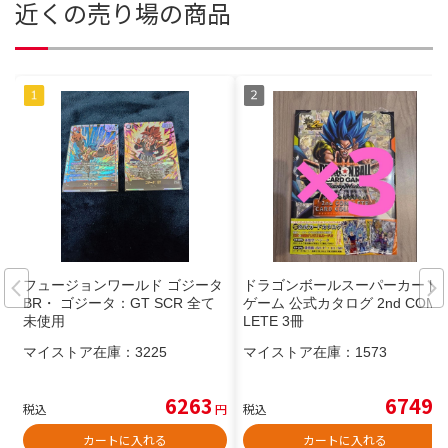
近くの売り場の商品
フュージョンワールド ゴジータ
ドラゴンボールスーパーカード
BR・ ゴジータ：GT SCR 全て
ゲーム 公式カタログ 2nd COMP
未使用
LETE 3冊
マイストア在庫：
3225
マイストア在庫：
1573
6263
6749
税込
円
税込
円
カートに入れる
カートに入れる