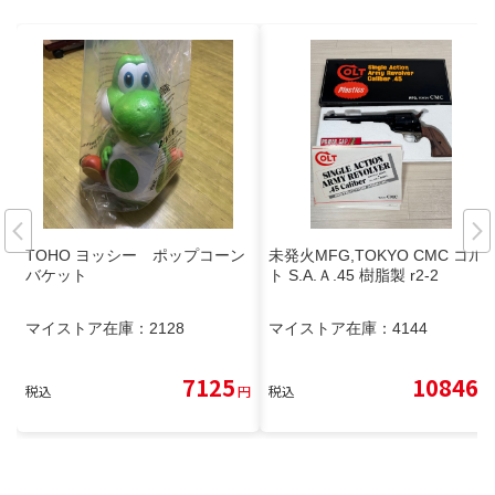
TOHO ヨッシー ポップコーン
未発火MFG,TOKYO CMC コル
バケット
ト S.A.Ａ.45 樹脂製 r2-2
マイストア在庫：
2128
マイストア在庫：
4144
7125
10846
税込
円
税込
円