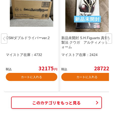
CSMダブルドライバーver.2
新品未開封 S.H.Figuarts 真骨彫
製法 クウガ アルティメットフ
ォーム
マイストア在庫：
4732
マイストア在庫：
2424
32175
28722
税込
円
税込
円
カートに入れる
カートに入れる
このカテゴリをもっと見る