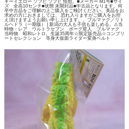
キーイエロー ソフビ ソフビ 怪獣。■メーカー M1号■サイ
ズ 全高10センチ■状態 未開封品■中古品となります。何
卒中古品をご理解の上ご購入をご検討ください。美品をお
求めの方におきましては、 恐れ入りますがご購入をお控
え頂けますようお願い申し上げます。。ブルマァク／リト
ルヘドラ（一期版） | 新潟の大人も子供も楽しめる。⚠️当
時物・レア ウルトラセブン ボーグ星人 ブルマァク
当時物 昭和レトロ。生誕35周年☆限定販売品☆コンプリ
ートセレクション 等身大仮面ライダー変身ベルト