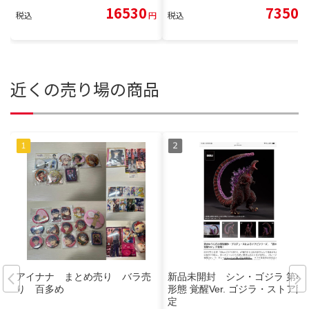
16530
7350
税込
円
税込
円
近くの売り場の商品
アイナナ まとめ売り バラ売
新品未開封 シン・ゴジラ 第4
り 百多め
形態 覚醒Ver. ゴジラ・ストア限
定