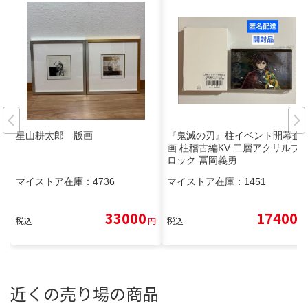
星山耕太郎 版画
『鬼滅の刃』柱イベント開幕企
画 柱稽古編KV 二層アクリルブ
ロック 冨岡義勇
マイストア在庫：
4736
マイストア在庫：
1451
33000
17400
税込
円
税込
円
近くの売り場の商品