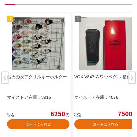
烈火の炎アクリルキーホルダー
VOX V847-A ワウペダル 箱付き
マイストア在庫：
3915
マイストア在庫：
4076
6250
7500
税込
円
税込
円
カートに入れる
カートに入れる