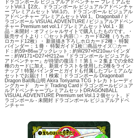
ドラゴンボール ビジュアルアドベンチャー プレミアムセ
ットVol.1【2次。ドラゴンボール ビジュアルアドベンチャ
ー プレミアムセット Vol.1の。ドラゴンボール ビジュアル
アドベンチャー プレミアムセットVol 1。Dragonball / ド
ラゴンボール VISUAL ADVENTURE / ビジュアルアドベン
チャー Premium set vol.1 / プレミアムセットVol.1・新
品・未開封・オフィシャルサイトで購入したものです。・
販売サイトより：〇セット内容〇・ カード82種（うちホ
ロカード12枚）・ 新規描き下ろしホロカード2種・ 特製
バインダー：１冊・ 特製ガイド1枚〇商品サイズ〇カー
ド：約59×86㎜ブックレット：約W297×H210㎜バインダ
ー：約W171×D27×H212㎜『ドラゴンボール ビジュアル
アドベンチャー』が待望の復活！！第１～２集までの全82
種のカードに加え、新規イラストを使用した2種をライン
ナップ！特製バインダーとガイドも付属したプレミアムな
セットでお届け！！検索：ドラゴンボール Dragonball
Dragon Ball鳥山明 Akira Toriyama TCG トレカ トレーディ
ングカード カード Trading Cardドラゴンボールビジュア
ルアドベンチャープレミアムセットDRAGONBALL
VISUAL ADVENTURE Premium set Vol.1２個セット。ド
ラゴンボール - 未開封 ドラゴンボール ビジュアルアドベ
ンチャー