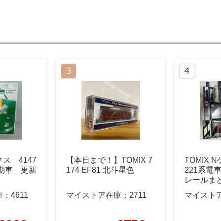
ス 4147
【本日まで！】TOMIX 7
TOMIX 
初期車 更新
174 EF81 北斗星色
221系電
レールま
庫：
4611
マイストア在庫：
2711
マイスト