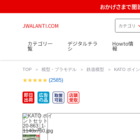
おかげさまで開設
JWALANTI.COM
カテゴリ一
デジタルチラ
Howto情
覧
シ
報
TOP
模型・プラモデル
鉄道模型
KATO ポイント
(2585)