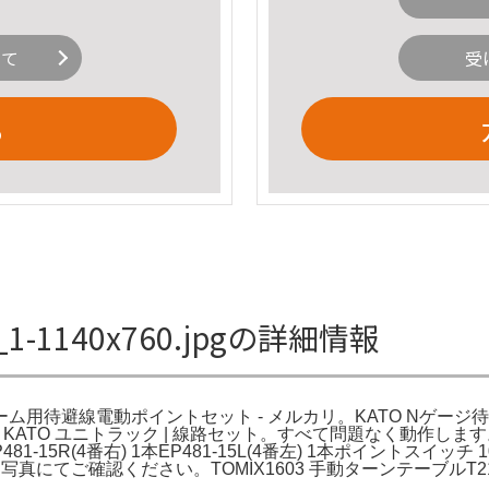
いて
受
る
1-1140x760.jpgの詳細情報
ジ V1 島式ホーム用待避線電動ポイントセット - メルカリ。KATO 
TO ユニトラック | 線路セット。すべて問題なく動作します。マイク
) 4本EP481-15R(4番右) 1本EP481-15L(4番左) 1本ポ
関車。写真にてご確認ください。TOMIX1603 手動ターンテーブ