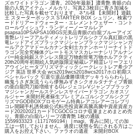
ズホワイトドラゴン 濃青。2026年最新】濃青艶 青眼の白
龍の人気アイテム - メルカリ。写真2.3枚目に青さ加減を
比較した写真を載せております。ネ*ル様 【未開封】遊戯
王 スターターボックス STARTER BOX シュリン。検索ワ
ードドリアードウォーター・エレメントウェザー・コント
ロールヴィシュワ・ランディーノーマルレア
psapsa10PSAPSA10BGS完美品青眼の白龍ブルーアイズ
青艶レリーフアルティメットレリブルシクブル真紅眼の黒
竜レッドアイズブラックマジシャンブラックマジシャンガ
ールアクアマドールカナン女剣士カナンホーリーナイトド
ラゴン完全究極体グレートモスマスカレーナシリアルナン
バー純金純銀ステンレス限定万物創世竜万物ホルアクティ
20th20周年初期絵人気絶版限定秘蔵レア精霊レリーフエリ
アウインヒータプリズマティックシークレットレア希少ア
ジア 英語 世界大会 wcs2019wcs2018wcs2017ホロ初期ス
ペシャルパック 引退引退品優勝環境デッキうららわらし
幽鬼うさぎ灰流うらら儚無みずきシクオルタナティブ青眼
の亜白龍閃刀姫増殖するGレジェコレVジャンプブラック
マジシャンガールステンレスサイバードラゴン カオスソ
ルジャー 未開封死者蘇生プレミアムゴルシクブルシクプ
リズマGODBOXプロモゲーム特典レアコレアーコレプリ
コレ開闢手札誘発娘公式転売投資家高騰高騰中資産資産カ
ード20202021カードTCGOCGコロナ収束まとめまとめ売
り。青眼の白龍/レリーフ/濃青艶 1枚の通販
1559933323（1171769194） | magi。青みに関しての加
工は一切しておりません。過度に状態を気にされる方はご
購入をお控え下さい。ファラオの遺産 未開封BOX