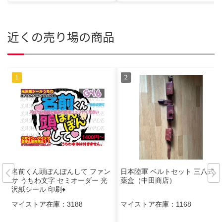
近くの売り場の商品
名前くん頭ぽんぽんして ファン
日本陸軍 ベルトセット 三八式弾
サ うちわ文字 セミオーダー 光
薬盒（中田商店）
沢紙シール 印刷♦︎
マイストア在庫：
3188
マイストア在庫：
1168