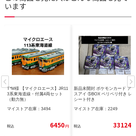
います
T*M様 【マイクロエース】JR11
新品未開封 ポケモンカード アビ
3系東海道線・付属4両セット
スアイ ➄BOX ペリペリ付き レ
（動力無）
シート付き
マイストア在庫：
3494
マイストア在庫：
2249
6450
33124
税込
円
税込
円