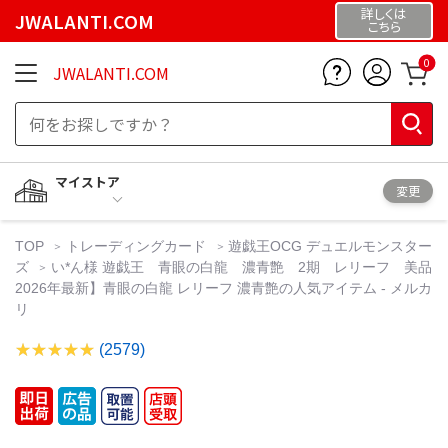
詳しくは
JWALANTI.COM
こちら
0
JWALANTI.COM
マイストア
変更
TOP
トレーディングカード
遊戯王OCG デュエルモンスター
ズ
い*ん様 遊戯王 青眼の白龍 濃青艶 2期 レリーフ 美品
2026年最新】青眼の白龍 レリーフ 濃青艶の人気アイテム - メルカ
リ
(2579)