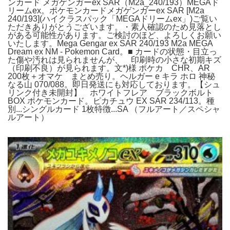
ンカード メガゲンガーex SAR（M2a_240/193）MEGAド
リームex。ポケモンカードメガゲンガーex SAR [M2a
240/193](ハイクラスパック「MEGAドリームex」)ご覧い
ただきありがとうございます。・素人確認のため見落とし
がある可能性があります。ご検討のほど、よろしくお願い
いたします。Mega Gengar ex SAR 240/193 M2a MEGA
Dream ex NM - Pokemon Card。■ カードの状態・目立っ
た傷や汚れは見られませんが、 印刷時の小さな初期キズ
（印刷不良）が見られます。文*)様 ポケカ CHR、AR
200枚＋オマケ まとめ売り。ヘルガー e キラ ホロ 神秘
なる山 070/088。即日発送にも対応しております。【シュ
リンク付き未開封】 ホワイトフレア ブラックボルト
BOX ポケモンカード。ピカチュウ EX SAR 234/113。種
別...シングルカード 1枚特徴...SA （フルアート／スペシャ
ルアート）