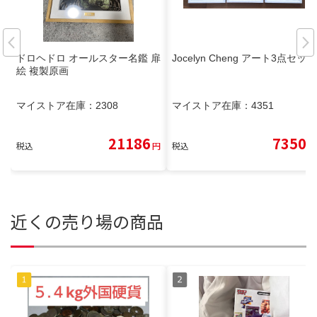
ドロヘドロ オールスター名鑑 扉
Jocelyn Cheng アート3点セット
絵 複製原画
マイストア在庫：
2308
マイストア在庫：
4351
21186
7350
税込
円
税込
円
近くの売り場の商品