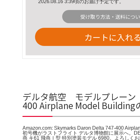
2026.08.16 3:39頃のお届け予定です。
受け取り方法・送料につ
カートに入れ
デルタ航空 モデルプレーン 747-400
400 Airplane Model Build
Amazon.com: Skymarks Daron Delta 74
初号機がラストフライト デルタ博物館に展示へ。DELTA A
燕 キ61 飛燕Ⅰ型 特別塗装モデル 6980。よろしくお願い