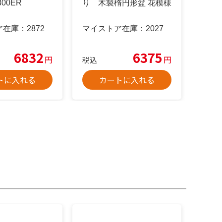
300ER
り 木製楕円形盆 花模様
ア在庫：
2872
マイストア在庫：
2027
6832
6375
円
円
税込
トに入れる
カートに入れる