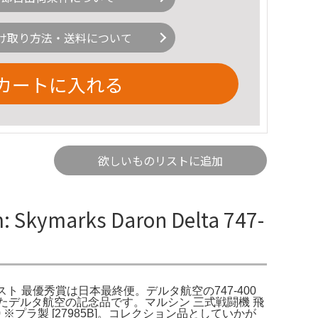
け取り方法・送料について
カートに入れる
欲しいものリストに追加
marks Daron Delta 747-
でフォトコンテスト 最優秀賞は日本最終便。デルタ航空の747-400
)と記載されたデルタ航空の記念品です。マルシン 三式戦闘機 飛
200 ※プラ製 [27985B]。コレクション品としていかが