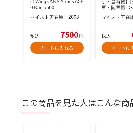
C-Wings ANA Airbus A38
少・当時物】
0 Kai 1/500
軍・陸軍機 LS
他
マイストア在庫：
2008
マイストア在
7500
円
税込
税込
カートに入れる
カートに
この商品を見た人はこんな商