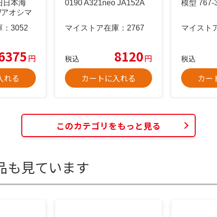
旧日本海
0190 A321neo JA152A
模型 767-
/アオシマ
庫：
3052
マイストア在庫：
2767
マイスト
6375
8120
円
円
税込
税込
入れる
カートに入れる
カー
このカテゴリをもっと見る
品も見ています