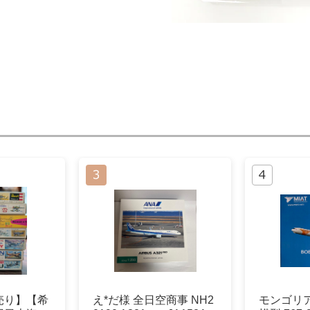
売り】【希
え*だ様 全日空商事 NH2
モンゴリ