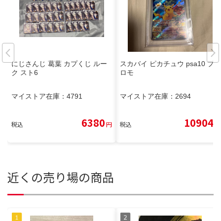
にじさんじ 葛葉 カプくじ ルー
スカバイ ピカチュウ psa10 プ
ク スト6
ロモ
マイストア在庫：
4791
マイストア在庫：
2694
6380
10904
税込
円
税込
円
近くの売り場の商品