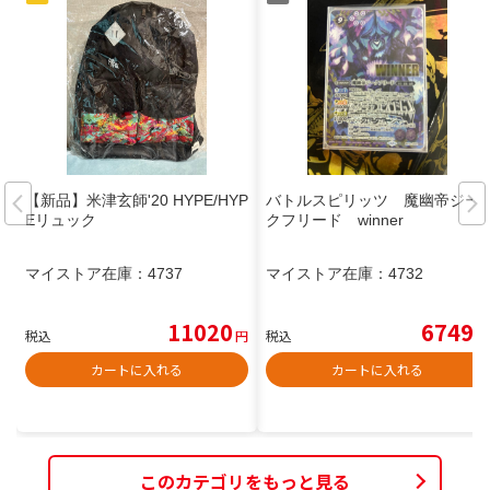
【新品】米津玄師'20 HYPE/HYP
バトルスピリッツ 魔幽帝ジー
Eリュック
クフリード winner
マイストア在庫：
4737
マイストア在庫：
4732
11020
6749
税込
円
税込
円
カートに入れる
カートに入れる
このカテゴリをもっと見る