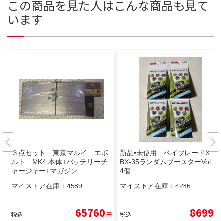
この商品を見た人はこんな商品も見て
います
３点セット 東京マルイ エボ
新品•未使用 ベイブレードX
ルト MK4 本体+バッテリーチ
BX-35ランダムブースターVol.4
ャージャー+マガジン
4個
マイストア在庫：
4589
マイストア在庫：
4286
65760
8699
税込
円
税込
円