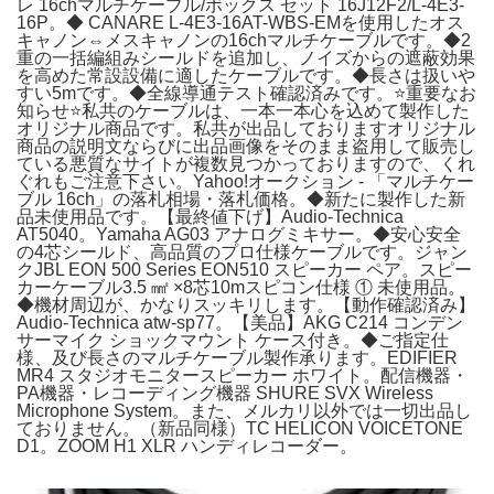
レ 16chマルチケーブル/ボックス セット 16J12F2/L-4E3-
16P。◆ CANARE L-4E3-16AT-WBS-EMを使用したオス
キャノン⇔メスキャノンの16chマルチケーブルです。◆2
重の一括編組みシールドを追加し、ノイズからの遮蔽効果
を高めた常設設備に適したケーブルです。◆長さは扱いや
すい5mです。◆全線導通テスト確認済みです。⭐️重要なお
知らせ⭐️私共のケーブルは、一本一本心を込めて製作した
オリジナル商品です。私共が出品しておりますオリジナル
商品の説明文ならびに出品画像をそのまま盗用して販売し
ている悪質なサイトが複数見つかっておりますので、くれ
ぐれもご注意下さい。Yahoo!オークション - 「マルチケー
ブル 16ch」の落札相場・落札価格。◆新たに製作した新
品未使用品です。【最終値下げ】Audio-Technica
AT5040。Yamaha AG03 アナログミキサー。◆安心安全
の4芯シールド、高品質のプロ仕様ケーブルです。ジャン
クJBL EON 500 Series EON510 スピーカー ペア。スピー
カーケーブル3.5 ㎟ ×8芯10mスピコン仕様 ① 未使用品。
◆機材周辺が、かなりスッキリします。【動作確認済み】
Audio-Technica atw-sp77。【美品】AKG C214 コンデン
サーマイク ショックマウント ケース付き。◆ご指定仕
様、及び長さのマルチケーブル製作承ります。EDIFIER
MR4 スタジオモニタースピーカー ホワイト。配信機器・
PA機器・レコーディング機器 SHURE SVX Wireless
Microphone System。また、メルカリ以外では一切出品し
ておりません。（新品同様）TC HELICON VOICETONE
D1。ZOOM H1 XLR ハンディレコーダー。