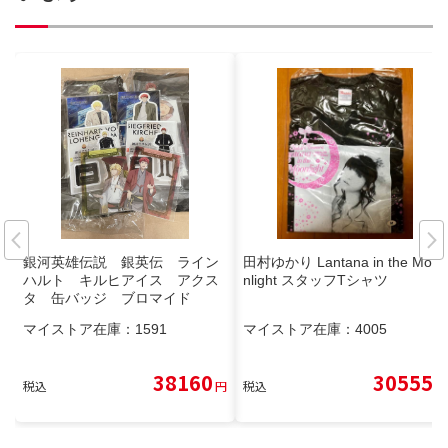
銀河英雄伝説 銀英伝 ライン
田村ゆかり Lantana in the Moo
ハルト キルヒアイス アクス
nlight スタッフTシャツ
タ 缶バッジ ブロマイド
マイストア在庫：
1591
マイストア在庫：
4005
38160
30555
税込
円
税込
円