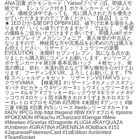
ANA 旧裏 ポケモンカード｜Yahoo!フリマ（旧。即購入可
能です。【シュリンク付き】ポケモンカード インフェル
ノX。価格交渉中であっても、先に購入された方を優先さ
せていただきますのでご了承ください。【良品】ミュウ
★ 1ED ひかる闇 DP3 DPBP#182。値下げ出来る場合もあ
りますが「いくら値下げできますか？」ではなく、ご希望
の価格をご提示いただけますと幸いです。即購入ok!! ポケ
カ メガブレイブ メガシンフォニア。素人保管の中古品と
なりますので、神経質な方や完美品をお求めの方は購入を
お控えください。リザードン：「ミュウツーの逆襲
EVOLUTION」 未開封 セブンイレブン。気になる点があ
りましたら購入前にコメントお願いします。eシリーズ／
ポケモンカードe 第1弾 基本拡張パック ４枚セット。発
送の際は、折れ・水濡れ防止など丁寧な梱包を心がけてお
ります。フーディンEX UR。よろしくお願いします。T*h
様 スペシャルデッキセット リザードンVSTAR VS レッ
クウザVMAX。【検索用】#リザードン #カメックス #フシ
ギバナ #ピカチュウ #ゲンガー #ミュウ #ミュウツー #カイ
リュー #ルギア #ブラッキー #レックウザ #ギラティナ #ゲ
ッコウガ #ロケット団 #渦巻きホロ #うずまきホロ #エラ
ー #レトロ #プロモ #25th #25周年 #未開封 #アンリミ #御
三家 #初版 #旧裏 #VSシリーズ #webシリーズ #カードe
#ADV #PCG #dp #dpt #legend #BW #XY #プロモ #promo
#POKEMON #Pikachu #Charizard #Gengar #Mew
#Mewtwo #Snorlax #Dragonite #LUGIA #RAYQUAZA
#Umbreon #GIRATINA #GRENINJA #OldBack #151
#JapanesePokemonCard #1stEdition #unlimited
#TeamRocket