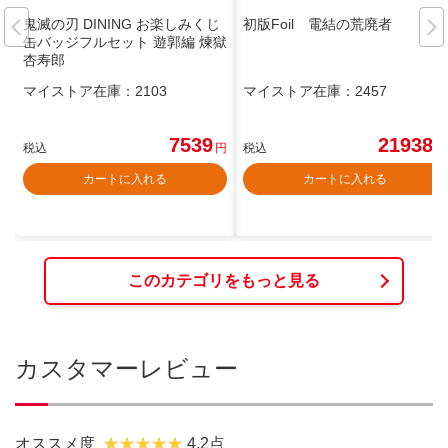
鬼滅の刃 DINING お楽しみくじ
初版Foil 電結の荒廃者
缶バッジフルセット 遊郭編 煉獄
杏寿郎
マイストア在庫：
2103
マイストア在庫：
2457
7539
21938
税込
円
税込
円
カートに入れる
カートに入れる
このカテゴリをもっと見る
カスタマーレビュー
オススメ度
4.2点