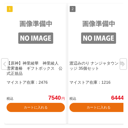
【原神】神里綾華 神里綾人
渡辺みのり ナンジャタウン 缶バ
雪霁逢椿 ギフトボックス 公
ッジ 35個セット
式正規品
マイストア在庫：
2476
マイストア在庫：
1216
7540
6444
税込
円
税込
円
カートに入れる
カートに入れる