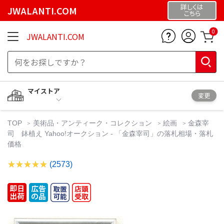
詳しくは
JWALANTI.COM
こちら
0
JWALANTI.COM
マイストア
変更
TOP
美術品・アンティーク・コレクション
絵画
金森宰
司 鉢植え Yahoo!オークション - 「金森宰司」の落札相場・落札
価格
(2573)