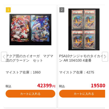
アクア団のカイオーガ マグマ
PSA10ナンジャモのタイカイデ
団のグラードン セット
ン AR 104/100 4連番
マイストア在庫：
1860
マイストア在庫：
4275
42399
19580
税込
円
税込
円
カートに入れる
カートに入れる