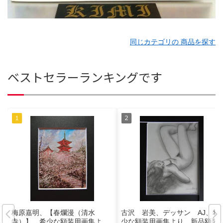
同じカテゴリの 商品を探す
ベストセラーランキングです
梅原嘉明、【春爛漫（清水
古沢 岩美、デッサン AJ、希
寺）】、希少な額装用画集よ
少な額装用画集より、新品額装