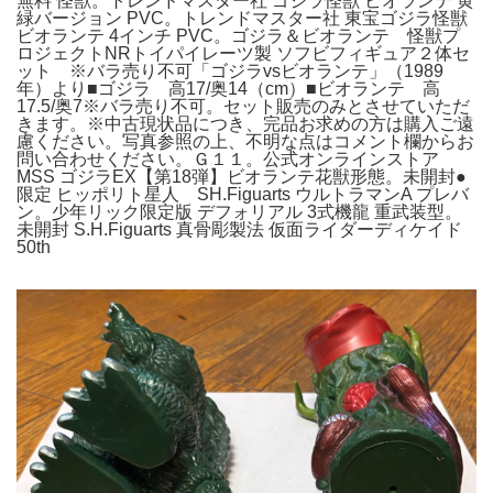
無料 怪獣。トレンドマスター社 ゴジラ怪獣 ビオランテ 黄
緑バージョン PVC。トレンドマスター社 東宝ゴジラ怪獣
ビオランテ 4インチ PVC。ゴジラ＆ビオランテ 怪獣プ
ロジェクトNRトイパイレーツ製 ソフビフィギュア２体セ
ット ※バラ売り不可「ゴジラvsビオランテ」（1989
年）より■ゴジラ 高17/奥14（cm）■ビオランテ 高
17.5/奥7※バラ売り不可。セット販売のみとさせていただ
きます。※中古現状品につき、完品お求めの方は購入ご遠
慮ください。写真参照の上、不明な点はコメント欄からお
問い合わせください。Ｇ１１。公式オンラインストア
MSS ゴジラEX【第18弾】ビオランテ花獣形態。未開封●
限定 ヒッポリト星人 SH.Figuarts ウルトラマンA プレバ
ン。少年リック限定版 デフォリアル 3式機龍 重武装型。
未開封 S.H.Figuarts 真骨彫製法 仮面ライダーディケイド
50th