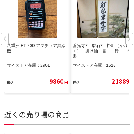
八重洲 FT-70D アマチュア無線
善光寺? 磨石? 掛軸（かけじ
機
く） 掛け軸 書 一行 一行
書
マイストア在庫：
2901
マイストア在庫：
1625
9860
21889
税込
円
税込
円
近くの売り場の商品